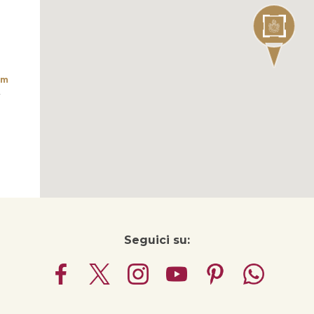
om
2
o
Seguici su: