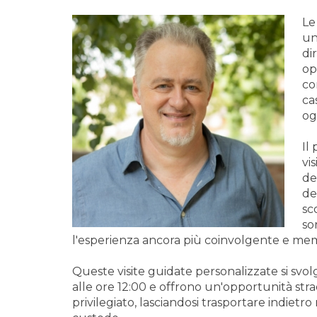
Le
un
di
op
co
ca
og
Il
vi
de
de
sc
so
l'esperienza ancora più coinvolgente e mem
Queste visite guidate personalizzate si s
alle ore 12:00 e offrono un'opportunità stra
privilegiato, lasciandosi trasportare indietr