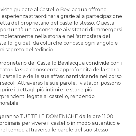
 visite guidate al Castello Bevilacqua offrono
'esperienza straordinaria grazie alla partecipazione
retta del proprietario del castello stesso. Questa
portunità unica consente ai visitatori di immergersi
mpletamente nella storia e nell'atmosfera del
stello, guidati da colui che conosce ogni angolo e
ni segreto dell'edificio.
 proprietario del Castello Bevilacqua condivide con i
sitatori la sua conoscenza approfondita della storia
l castello e delle sue affascinanti vicende nel corso
i secoli. Attraverso le sue parole, i visitatori possono
oprire i dettagli più intimi e le storie più
rprendenti legate al castello, rendendo
orabile.
volgeranno TUTTE LE DOMENICHE dalle ore 11:00
ordinaria per vivere il castello in modo autentico e
o nel tempo attraverso le parole del suo stesso