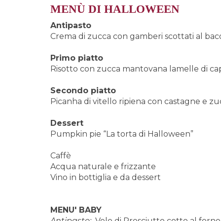
MEN
Ù DI HALLOWEEN
Antipasto
Crema di zucca con gamberi scottati al bacon
Primo piatto
Risotto con zucca mantovana lamelle di c
Secondo piatto
Picanha di vitello ripiena con castagne e zu
Dessert
Pumpkin pie “La torta di Halloween”
Caffè
Acqua naturale e frizzante
Vino in bottiglia e da dessert
MENU' BABY
Antipasto:
Velo di Prosciutto cotto al forn