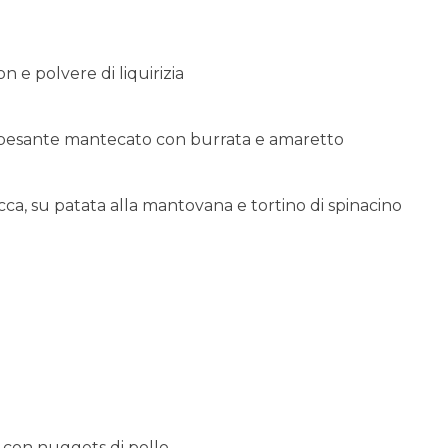
 e polvere di liquirizia
apesante mantecato con burrata e amaretto
cca, su patata alla mantovana e tortino di spinacino
o con nuggets di pollo