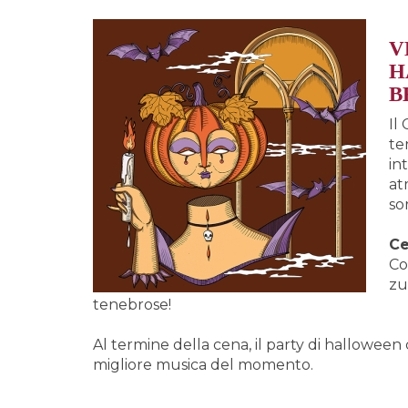
V
H
B
Il
te
in
at
so
Ce
Co
zu
tenebrose!
Al termine della cena, il party di halloween
migliore musica del momento.